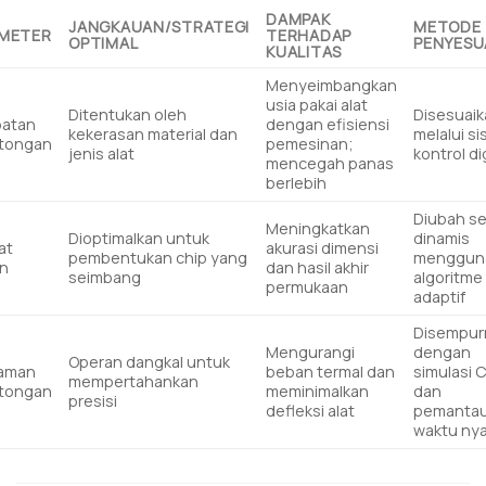
DAMPAK
JANGKAUAN/STRATEGI
METODE
METER
TERHADAP
OPTIMAL
PENYESU
KUALITAS
Menyeimbangkan
usia pakai alat
Ditentukan oleh
Disesuai
patan
dengan efisiensi
kekerasan material dan
melalui s
tongan
pemesinan;
jenis alat
kontrol di
mencegah panas
berlebih
Diubah s
Meningkatkan
Dioptimalkan untuk
dinamis
at
akurasi dimensi
pembentukan chip yang
menggun
n
dan hasil akhir
seimbang
algoritme
permukaan
adaptif
Disempur
Mengurangi
dengan
Operan dangkal untuk
laman
beban termal dan
simulasi 
mempertahankan
tongan
meminimalkan
dan
presisi
defleksi alat
pemanta
waktu ny