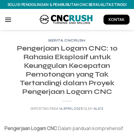
Lewati
SOLUSI PENGGILINGAN & PEMBUBUTAN CNC BERKUALITAS TINGGI
ke
konten
KONTAK
BERITA CNCRUSH
Pengerjaan Logam CNC: 10
Rahasia Eksplosif untuk
Keunggulan Kecepatan
Pemotongan yang Tak
Tertandingi dalam Proyek
Pengerjaan Logam CNC
DIPOSTING PADA
14 APRIL 2025
OLEH
ALICE
Pengerjaan Logam CNC
Dalam panduan komprehensif