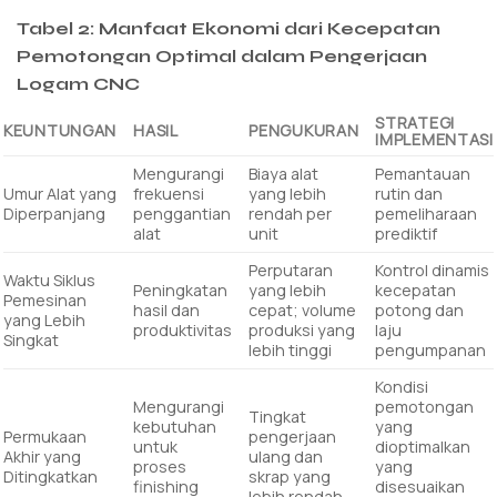
Tabel 2: Manfaat Ekonomi dari Kecepatan
Pemotongan Optimal dalam Pengerjaan
Logam CNC
STRATEGI
KEUNTUNGAN
HASIL
PENGUKURAN
IMPLEMENTASI
Mengurangi
Biaya alat
Pemantauan
Umur Alat yang
frekuensi
yang lebih
rutin dan
Diperpanjang
penggantian
rendah per
pemeliharaan
alat
unit
prediktif
Perputaran
Kontrol dinamis
Waktu Siklus
Peningkatan
yang lebih
kecepatan
Pemesinan
hasil dan
cepat; volume
potong dan
yang Lebih
produktivitas
produksi yang
laju
Singkat
lebih tinggi
pengumpanan
Kondisi
Mengurangi
pemotongan
Tingkat
kebutuhan
yang
Permukaan
pengerjaan
untuk
dioptimalkan
Akhir yang
ulang dan
proses
yang
Ditingkatkan
skrap yang
finishing
disesuaikan
lebih rendah