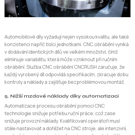
Automobilové díly vyžadují nejen vysokou kvalitu, ale také
konzistenci napříč tisíci jednotkami. CNC obrábění vyniká
v dodávání identických dílů ve velkém množství, čímž
eliminuje variabilitu, která může vzniknout při ručním
obrábění. Služba CNC obrábění CNCRUSH zaručuje, že
každý vyrobený díl odpovídá specifikacím, zkracuje dobu
kontroly a náklady a zajišťuje bezproblémovou montáž.
5. Nižší mzdové náklady díky automatizaci
Automatizace procesu obrábění pomocí CNC
technologie snižuje potřebu ruční práce, což zase
snižuje provozní náklady. Kvalifikovaní operátoři musí
stále nastavovat a dohlížet na CNC stroje, ale intenzivní,