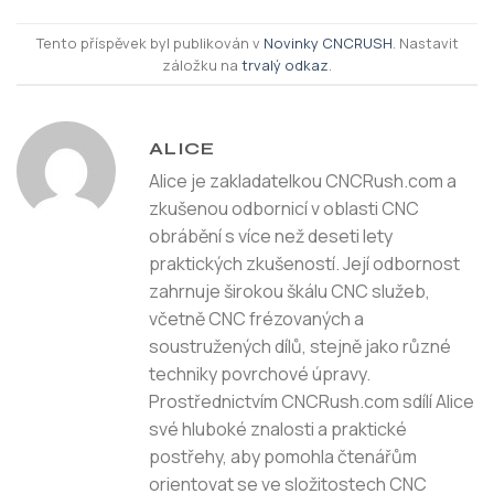
Tento příspěvek byl publikován v
Novinky CNCRUSH
. Nastavit
záložku na
trvalý odkaz
.
ALICE
Alice je zakladatelkou CNCRush.com a
zkušenou odbornicí v oblasti CNC
obrábění s více než deseti lety
praktických zkušeností. Její odbornost
zahrnuje širokou škálu CNC služeb,
včetně CNC frézovaných a
soustružených dílů, stejně jako různé
techniky povrchové úpravy.
Prostřednictvím CNCRush.com sdílí Alice
své hluboké znalosti a praktické
postřehy, aby pomohla čtenářům
orientovat se ve složitostech CNC