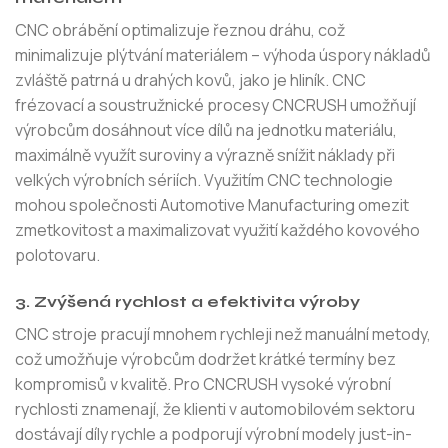
CNC obrábění optimalizuje řeznou dráhu, což
minimalizuje plýtvání materiálem – výhoda úspory nákladů
zvláště patrná u drahých kovů, jako je hliník. CNC
frézovací a soustružnické procesy CNCRUSH umožňují
výrobcům dosáhnout více dílů na jednotku materiálu,
maximálně využít suroviny a výrazně snížit náklady při
velkých výrobních sériích. Využitím CNC technologie
mohou společnosti Automotive Manufacturing omezit
zmetkovitost a maximalizovat využití každého kovového
polotovaru.
3. Zvýšená rychlost a efektivita výroby
CNC stroje pracují mnohem rychleji než manuální metody,
což umožňuje výrobcům dodržet krátké termíny bez
kompromisů v kvalitě. Pro CNCRUSH vysoké výrobní
rychlosti znamenají, že klienti v automobilovém sektoru
dostávají díly rychle a podporují výrobní modely just-in-