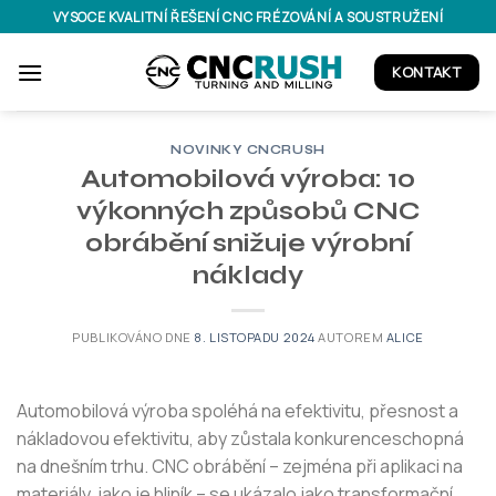
Přeskočit
VYSOCE KVALITNÍ ŘEŠENÍ CNC FRÉZOVÁNÍ A SOUSTRUŽENÍ
na
obsah
KONTAKT
NOVINKY CNCRUSH
Automobilová výroba: 10
výkonných způsobů CNC
obrábění snižuje výrobní
náklady
PUBLIKOVÁNO DNE
8. LISTOPADU 2024
AUTOREM
ALICE
Automobilová výroba spoléhá na efektivitu, přesnost a
nákladovou efektivitu, aby zůstala konkurenceschopná
na dnešním trhu. CNC obrábění – zejména při aplikaci na
materiály, jako je hliník – se ukázalo jako transformační