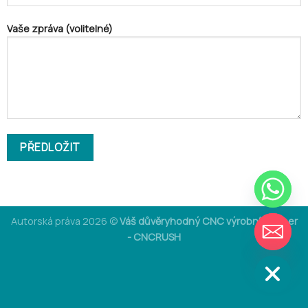
Vaše zpráva (volitelné)
CHATY
Autorská práva 2026 ©
Váš důvěryhodný CNC výrobní partner
- CNCRUSH
SKRÝT