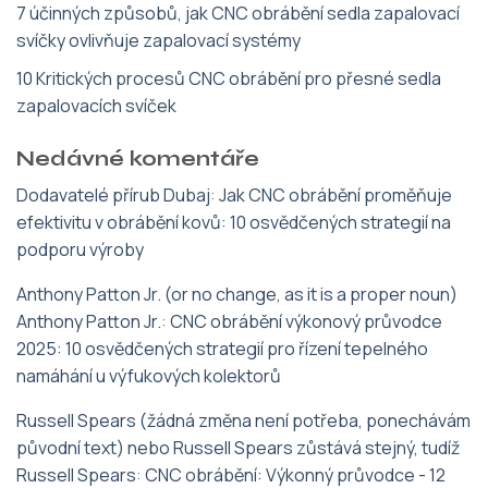
7 účinných způsobů, jak CNC obrábění sedla zapalovací
svíčky ovlivňuje zapalovací systémy
10 Kritických procesů CNC obrábění pro přesné sedla
zapalovacích svíček
Nedávné komentáře
Dodavatelé přírub Dubaj
:
Jak CNC obrábění proměňuje
efektivitu v obrábění kovů: 10 osvědčených strategií na
podporu výroby
Anthony Patton Jr. (or no change, as it is a proper noun)
Anthony Patton Jr.
:
CNC obrábění výkonový průvodce
2025: 10 osvědčených strategií pro řízení tepelného
namáhání u výfukových kolektorů
Russell Spears (žádná změna není potřeba, ponechávám
původní text) nebo Russell Spears zůstává stejný, tudíž
Russell Spears
:
CNC obrábění: Výkonný průvodce - 12