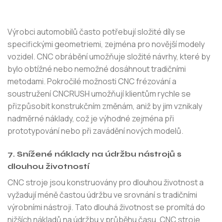
Výrobci automobilů často potřebují složité díly se
specifickými geometriemi, zejména pro novější modely
vozidel. CNC obrábění umožňuje složité návrhy, které by
bylo obtížné nebo nemožné dosáhnout tradičními
metodami. Pokročilé možnosti CNC frézování a
soustružení CNCRUSH umožňují klientům rychle se
přizpůsobit konstrukčním změnám, aniž by jim vznikaly
nadměrné náklady, což je výhodné zejména při
prototypování nebo při zavádění nových modelů.
7. Snížené náklady na údržbu nástrojů s
dlouhou životností
CNC stroje jsou konstruovány pro dlouhou životnost a
vyžadují méně častou údržbu ve srovnání s tradičními
výrobními nástroji. Tato dlouhá životnost se promítá do
nižších nákladů na údržbu v průběhu času. CNC stroje