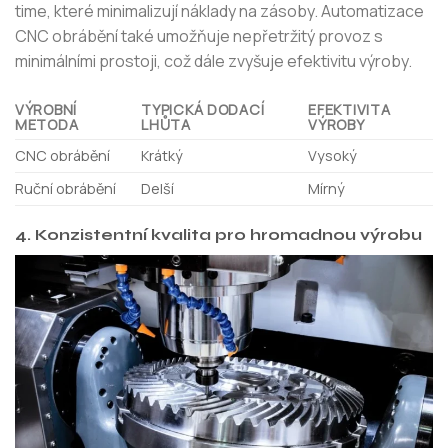
time, které minimalizují náklady na zásoby. Automatizace
CNC obrábění také umožňuje nepřetržitý provoz s
minimálními prostoji, což dále zvyšuje efektivitu výroby.
VÝROBNÍ
TYPICKÁ DODACÍ
EFEKTIVITA
METODA
LHŮTA
VÝROBY
CNC obrábění
Krátký
Vysoký
Ruční obrábění
Delší
Mírný
4. Konzistentní kvalita pro hromadnou výrobu