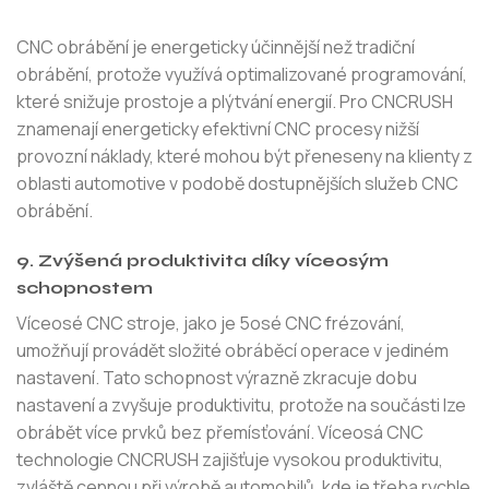
CNC obrábění je energeticky účinnější než tradiční
obrábění, protože využívá optimalizované programování,
které snižuje prostoje a plýtvání energií. Pro CNCRUSH
znamenají energeticky efektivní CNC procesy nižší
provozní náklady, které mohou být přeneseny na klienty z
oblasti automotive v podobě dostupnějších služeb CNC
obrábění.
9. Zvýšená produktivita díky víceosým
schopnostem
Víceosé CNC stroje, jako je 5osé CNC frézování,
umožňují provádět složité obráběcí operace v jediném
nastavení. Tato schopnost výrazně zkracuje dobu
nastavení a zvyšuje produktivitu, protože na součásti lze
obrábět více prvků bez přemísťování. Víceosá CNC
technologie CNCRUSH zajišťuje vysokou produktivitu,
zvláště cennou při výrobě automobilů, kde je třeba rychle