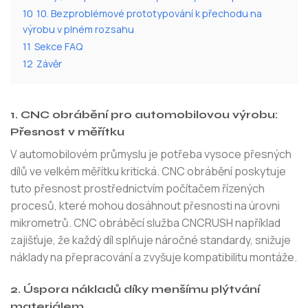
10
10. Bezproblémové prototypování k přechodu na
výrobu v plném rozsahu
11
Sekce FAQ
12
Závěr
1. CNC obrábění pro automobilovou výrobu:
Přesnost v měřítku
V automobilovém průmyslu je potřeba vysoce přesných
dílů ve velkém měřítku kritická. CNC obrábění poskytuje
tuto přesnost prostřednictvím počítačem řízených
procesů, které mohou dosáhnout přesnosti na úrovni
mikrometrů. CNC obráběcí služba CNCRUSH například
zajišťuje, že každý díl splňuje náročné standardy, snižuje
náklady na přepracování a zvyšuje kompatibilitu montáže.
2. Úspora nákladů díky menšímu plýtvání
materiálem