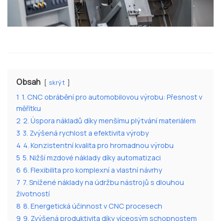
Obsah
skrýt
1
1. CNC obrábění pro automobilovou výrobu: Přesnost v
měřítku
2
2. Úspora nákladů díky menšímu plýtvání materiálem
3
3. Zvýšená rychlost a efektivita výroby
4
4. Konzistentní kvalita pro hromadnou výrobu
5
5. Nižší mzdové náklady díky automatizaci
6
6. Flexibilita pro komplexní a vlastní návrhy
7
7. Snížené náklady na údržbu nástrojů s dlouhou
životností
8
8. Energetická účinnost v CNC procesech
9
9. Zvýšená produktivita díky víceosým schopnostem