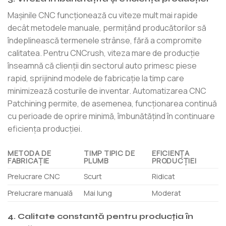
Mașinile CNC funcționează cu viteze mult mai rapide
decât metodele manuale, permițând producătorilor să
îndeplinească termenele strânse, fără a compromite
calitatea. Pentru CNCrush, viteza mare de producție
înseamnă că clienții din sectorul auto primesc piese
rapid, sprijinind modele de fabricație la timp care
minimizează costurile de inventar. Automatizarea CNC
Patchining permite, de asemenea, funcționarea continuă
cu perioade de oprire minimă, îmbunătățind în continuare
eficiența producției.
METODA DE
TIMP TIPIC DE
EFICIENȚA
FABRICAȚIE
PLUMB
PRODUCȚIEI
Prelucrare CNC
Scurt
Ridicat
Prelucrare manuală
Mai lung
Moderat
4. Calitate constantă pentru producția în