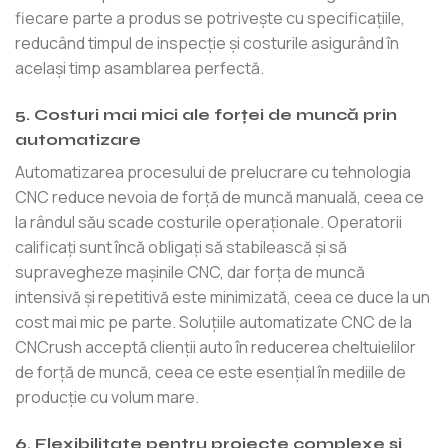
fiecare parte a produs se potrivește cu specificațiile,
reducând timpul de inspecție și costurile asigurând în
același timp asamblarea perfectă.
5. Costuri mai mici ale forței de muncă prin
automatizare
Automatizarea procesului de prelucrare cu tehnologia
CNC reduce nevoia de forță de muncă manuală, ceea ce
la rândul său scade costurile operaționale. Operatorii
calificați sunt încă obligați să stabilească și să
supravegheze mașinile CNC, dar forța de muncă
intensivă și repetitivă este minimizată, ceea ce duce la un
cost mai mic pe parte. Soluțiile automatizate CNC de la
CNCrush acceptă clienții auto în reducerea cheltuielilor
de forță de muncă, ceea ce este esențial în mediile de
producție cu volum mare.
6. Flexibilitate pentru proiecte complexe și