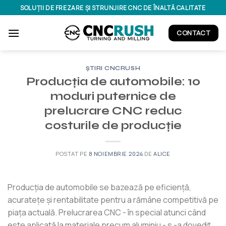
Treci
SOLUȚII DE FREZARE ȘI STRUNJIRE CNC DE ÎNALTĂ CALITATE
la
conținut
CONTACT
ȘTIRI CNCRUSH
Producția de automobile: 10
moduri puternice de
prelucrare CNC reduc
costurile de producție
POSTAT PE
8 NOIEMBRIE 2024
DE
ALICE
Producția de automobile se bazează pe eficiență,
acuratețe și rentabilitate pentru a rămâne competitivă pe
piața actuală. Prelucrarea CNC - în special atunci când
este aplicată la materiale precum aluminiu - s -a dovedit