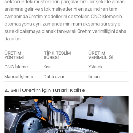
sektöründeki müşterilerin parçaları hızlı bir şekilde alması
anlamına gelir ve stok maliyetlerini en aza indiren tam
zamanında üretim modellerini destekler. CNC işlemenin
otomasyonu aynı zamanda minimum aksama süresiyle
sürekli çalışmaya olanak tanıyarak üretim verimliliğini daha
da artırır.
ÜRETIM
TIPIK TESLIM
ÜRETIM
YÖNTEMI
SÜRESI
VERIMLILIĞI
CNC İşleme
Kısa
Yüksek
Manuel İşleme
Daha uzun
Ilıman
4. Seri Üretim için Tutarlı Kalite