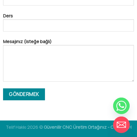
Ders
Mesajınız (isteğe bağlı)
GIZLE
Telif Hakkı 2026 ©
Güvenilir CNC Üretim Ortağınız - CNCRUSH
SOHBETI