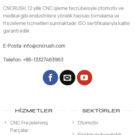
CNCRUSH, 12 yıllık CNC işleme tecrübesiyle otomotiv ve
medikal gibi endüstrilere yönelik hassas tornalama ve
frezeleme hizmetleri sunmaktadır. ISO sertifikalarıyla kalite
garanti edilir.
E-Posta: info@cncrush.com
Telefon: +86-13327463963
HIZMETLER
SEKTÖRLER
CNC Frezelenmiş
Otomotiv
Parçalar
Elektrik mühendisliği