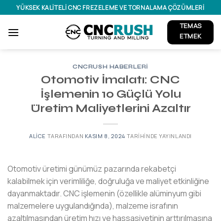
İçeriğe
YÜKSEK KALITELI CNC FREZELEME VE TORNALAMA ÇÖZÜMLERI
atla
TEMAS
ETMEK
CNCRUSH HABERLERI
Otomotiv İmalatı: CNC
İşlemenin 10 Güçlü Yolu
Üretim Maliyetlerini Azaltır
ALICE
TARAFINDAN
KASIM 8, 2024
TARIHINDE YAYINLANDI
Otomotiv üretimi günümüz pazarında rekabetçi
kalabilmek için verimliliğe, doğruluğa ve maliyet etkinliğine
dayanmaktadır. CNC işlemenin (özellikle alüminyum gibi
malzemelere uygulandığında), malzeme israfının
azaltılmasından üretim hızı ve hassasiyetinin arttırılmasına