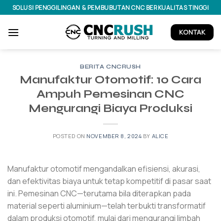
Skip
SOLUSI PENGGILINGAN & PEMBUBUTAN CNC BERKUALITAS TINGGI
to
content
KONTAK
BERITA CNCRUSH
Manufaktur Otomotif: 10 Cara
Ampuh Pemesinan CNC
Mengurangi Biaya Produksi
POSTED ON
NOVEMBER 8, 2024
BY
ALICE
Manufaktur otomotif mengandalkan efisiensi, akurasi,
dan efektivitas biaya untuk tetap kompetitif di pasar saat
ini. Pemesinan CNC—terutama bila diterapkan pada
material seperti aluminium—telah terbukti transformatif
dalam produksi otomotif, mulai dari mengurangi limbah