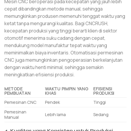
Mesin CNC beroperasi pada kecepatan yang jauh lebih
cepat dibandingkan metode manual, sehingga
memungkinkan produsen memenuhi tenggat waktu yang
ketat tanpa mengurangi kualitas. Bagi CNCRUSH,
kecepatan produksi yang tinggi berarti klien di sektor
otomotif menerima suku cadang dengan cepat,
mendukung model manufaktur tepat waktu yang
meminimalkan biaya inventaris. Otomatisasi permesinan
CNC juga memungkinkan pengoperasian berkelanjutan
dengan waktu henti minimal, sehingga semakin
meningkatkan efisiensi produksi.
METODE
WAKTU PIMPIN YANG
EFISIENSI
PEMBUATAN
KHAS
PRODUKSI
Pemesinan CNC
Pendek
Tinggi
Pemesinan
Lebih lama
Sedang
Manual
4. Kualitas yang Konsisten untuk Produksi