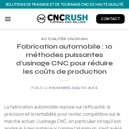
Passer
SOLUTIONS DE FRAISAGE ET DE TOURNAGE CNC DE HAUTE QUALITÉ
au
contenu
CONTACT
ACTUALITÉS CNCRUSH
Fabrication automobile : 10
méthodes puissantes
d'usinage CNC pour réduire
les coûts de production
PUBLIÉ LE
8 NOVEMBRE 2024
PAR
ALICE
La fabrication automobile repose sur l’efficacité, la
précision et la rentabilité pour rester compétitive sur le
marché actuel. L'usinage CNC, en particulier lorsqu'il est
appliqué à des matériaux comme l'aluminium, s'est avéré