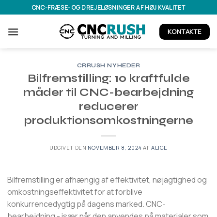
Fortsæt
CNC-FRÆSE- OG DREJELØSNINGER AF HØJ KVALITET
til
indhold
KONTAKTE
CRRUSH NYHEDER
Bilfremstilling: 10 kraftfulde
måder til CNC-bearbejdning
reducerer
produktionsomkostningerne
UDGIVET DEN
NOVEMBER 8, 2024
AF
ALICE
Bilfremstilling er afhængig af effektivitet, nøjagtighed og
omkostningseffektivitet for at forblive
konkurrencedygtig på dagens marked. CNC-
bearbejdning - især når den anvendes på materialer som