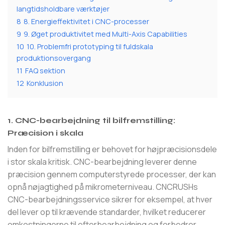
langtidsholdbare værktøjer
8
8. Energieffektivitet i CNC-processer
9
9. Øget produktivitet med Multi-Axis Capabilities
10
10. Problemfri prototyping til fuldskala
produktionsovergang
11
FAQ sektion
12
Konklusion
1. CNC-bearbejdning til bilfremstilling:
Præcision i skala
Inden for bilfremstilling er behovet for højpræcisionsdele
i stor skala kritisk. CNC-bearbejdning leverer denne
præcision gennem computerstyrede processer, der kan
opnå nøjagtighed på mikrometerniveau. CNCRUSHs
CNC-bearbejdningsservice sikrer for eksempel, at hver
del lever op til krævende standarder, hvilket reducerer
omkostningerne til efterbearbejdning og forbedrer