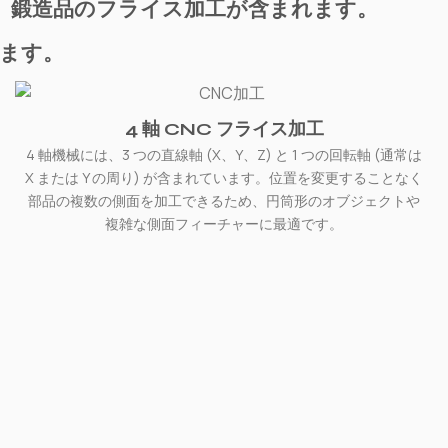
、鍛造品のフライス加工が含まれます。
します。
4 軸 CNC フライス加工
4 軸機械には、3 つの直線軸 (X、Y、Z) と 1 つの回転軸 (通常は
X または Y の周り) が含まれています。位置を変更することなく
部品の複数の側面を加工できるため、円筒形のオブジェクトや
複雑な側面フィーチャーに最適です。