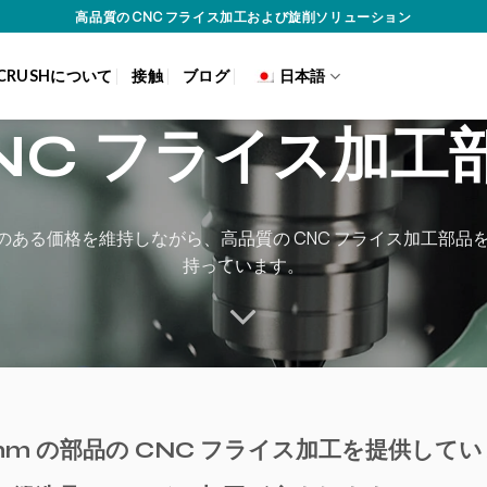
高品質の CNC フライス加工および旋削ソリューション
CRUSHについて
接触
ブログ
日本語
NC フライス加工
争力のある価格を維持しながら、高品質の CNC フライス加工部
持っています。
000 mm の部品の CNC フライス加工を提供して