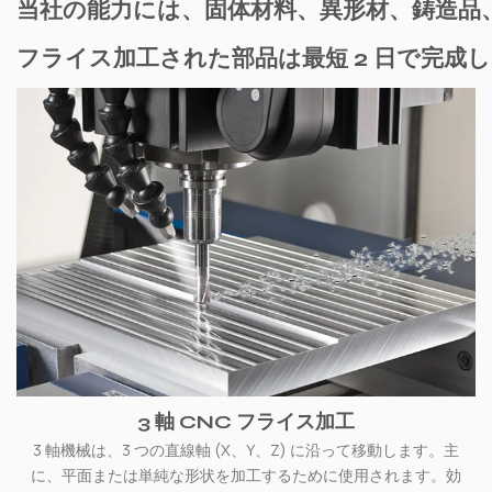
当社の能力には、固体材料、異形材、鋳造品
フライス加工された部品は最短 2 日で完成
3 軸 CNC フライス加工
3 軸機械は、3 つの直線軸 (X、Y、Z) に沿って移動します。主
に、平面または単純な形状を加工するために使用されます。効